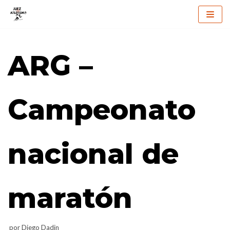
Saltar
al
ARG –
contenido
Campeonato
nacional de
maratón
por
Diego Dadin