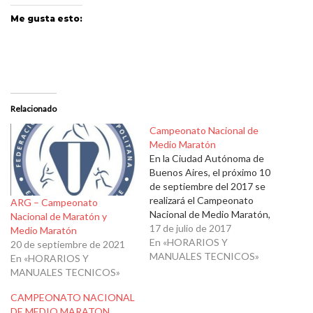
Me gusta esto:
Relacionado
Campeonato Nacional de
Medio Maratón
En la Ciudad Autónoma de
Buenos Aires, el próximo 10
de septiembre del 2017 se
realizará el Campeonato
ARG – Campeonato
Nacional de Medio Maratón,
Nacional de Maratón y
organizado por la Fundación
17 de julio de 2017
Medio Maratón
Ñandú y la Federación
En «HORARIOS Y
20 de septiembre de 2021
Atlética Metropolitana y
MANUALES TECNICOS»
En «HORARIOS Y
fiscalizado globalmente por
MANUALES TECNICOS»
la Confederación Argentina
CAMPEONATO NACIONAL
de Atletismo. El mismo será
DE MEDIO MARATON
clasificatorio para el