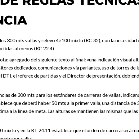
DE REGLAS TECNICA
NCIA
e los 300 mts vallas y relevo 4×100 mixto (RC 32), con la necesidad
artidas al menos (RC 22.4)
nota: agregado del siguiente texto al final: «una indicación visual a
itores dedicados, comunicaciones vía parlantes, uso de torres de l
l DTI, el referee de partidas y el Director de presentación, debie
ancias de 300 mts para los estándares de carreras de vallas, indican
tablece que deberá haber 50 mts a la primer valla, una distancia de 
tima a la línea de meta. Las alturas se mantienen las mismas que la
0 mixto y en la RT 24.11 establece que el orden de carrera será mu
mente por calles.