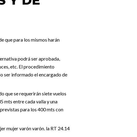
S Y DE
 de que para los mismos harán
lternativa podrá ser aprobada,
uces, etc. El procedimiento
ndo ser informado el encargado de
do que se requerirán siete vuelos
35 mts entre cada valla y una
s previstas para los 400 mts con
jer mujer varón varón. la RT 24.14