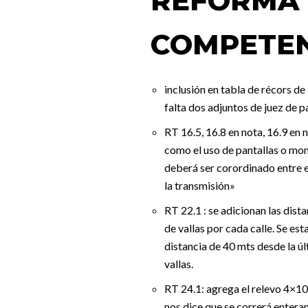
REFORMA 
COMPETE
inclusión en tabla de récors d
falta dos adjuntos de juez de p
RT 16.5, 16.8 en nota, 16.9 en 
como el uso de pantallas o mon
deberá ser corordinado entre e
la transmisión»
RT 22.1 : se adicionan las dist
de vallas por cada calle. Se es
distancia de 40 mts desde la úl
vallas.
RT 24.1: agrega el relevo 4×10
nos dice que se correrá entera