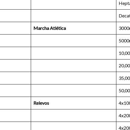
Hept
Deca
Marcha Atlética
3000
5000
10,0
20,0
35,0
50,0
Relevos
4x10
4x20
4x20