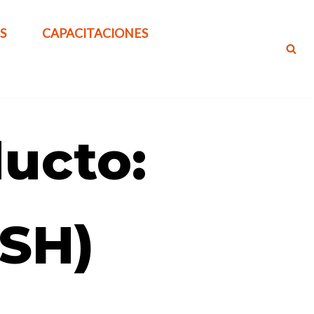
S
CAPACITACIONES
ucto:
SH)