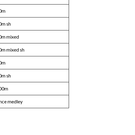
0m
0m sh
0m mixed
0m mixed sh
0m
0m sh
00m
nce medley