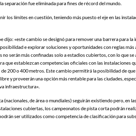
la separación fue eliminada para fines de récord del mundo.
nir los límites en cuestión, teniendo más puesto el eje en las instal
e dijo: «este cambio se designó para remover una barrera para la 
 posibilidad e explorar soluciones y oportunidades con reglas más 
s no serán más confinadas solo a estadios cubiertos, con lo que s
a que establezcan competencias oficiales con las instalaciones que
as de 200 o 400 metros. Este cambio permitirá la posibilidad de que
ibre y proveerán una opción más rentable para las ciudades, espe
va infraestructura».
 (nacionales, de área o mundiales) seguirán existiendo pero, en la
stalaciones cubiertas, los campeonatos de pista corta podrán reali
podrán ser utilizados como competencia de clasificación para su