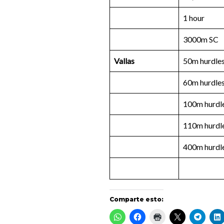
1 hour
3000m SC
Vallas
50m hurdle
60m hurdle
100m hurdl
110m hurdl
400m hurdl
Comparte esto: