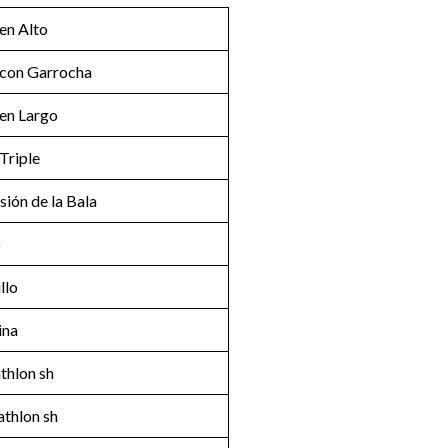
 en Alto
 con Garrocha
 en Largo
 Triple
sión de la Bala
o
llo
ina
thlon sh
thlon sh