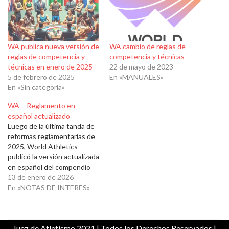
WA publica nueva versión de
WA cambio de reglas de
reglas de competencia y
competencia y técnicas
técnicas en enero de 2025
22 de mayo de 2023
5 de febrero de 2025
En «MANUALES»
En «Sin categoría»
WA – Reglamento en
español actualizado
Luego de la última tanda de
reformas reglamentarias de
2025, World Athletics
publicó la versión actualizada
en español del compendio
de regulaciones técnicas y
13 de enero de 2026
de competencia. C1.1 &
En «NOTAS DE INTERES»
C2.1 - Competition Rules &
Technical Rules
(18)Descarga DIEGO
Juez de Atletismo 2021
| Todos los Derechos Reservados |
DADIN