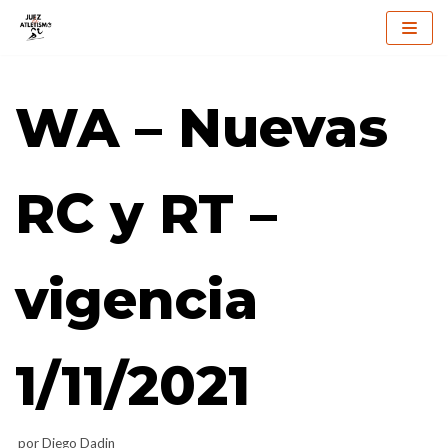
Saltar
al
WA – Nuevas
contenido
RC y RT –
vigencia
1/11/2021
por
Diego Dadin