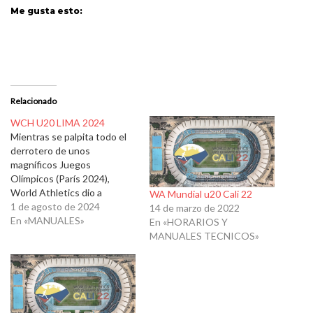
Me gusta esto:
Relacionado
WCH U20 LIMA 2024
Mientras se palpita todo el
derrotero de unos
magníficos Juegos
Olímpicos (París 2024),
World Athletics dio a
WA Mundial u20 Cali 22
conocer el manual de
1 de agosto de 2024
14 de marzo de 2022
equipos y el respectivo de
En «MANUALES»
En «HORARIOS Y
logística para el próximo
MANUALES TECNICOS»
Campeonato Mundial en la
categoría U20. La bella e
histórica ciudad de Lima,
será la anfitriona en tierras
sudamericanas del…