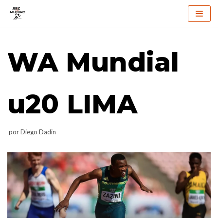
Saltar
al
WA Mundial
contenido
u20 LIMA
por
Diego Dadin