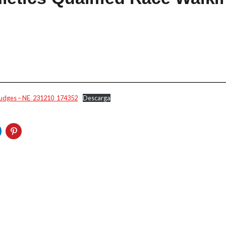
 Judges – NE_231210_174352
Descarga