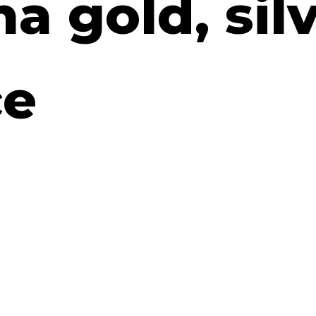
a gold, silv
ce