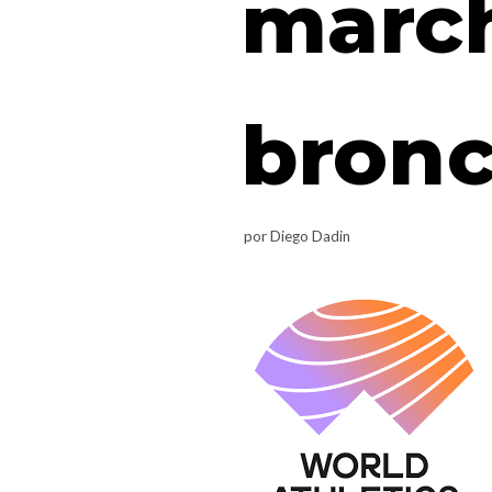
march
bron
por
Diego Dadin