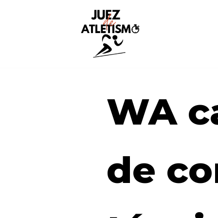
Saltar
al
contenido
WA ca
de co