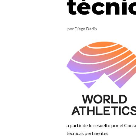
técni
por
Diego Dadin
a partir de lo resuelto por el Con
técnicas pertinentes.