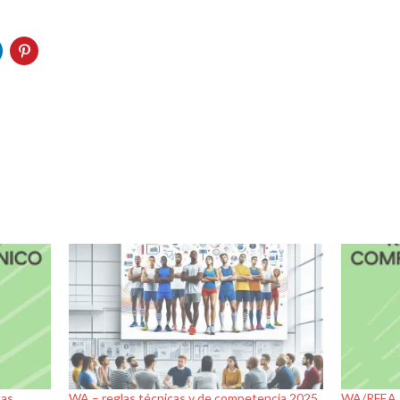
cas
WA – reglas técnicas y de competencia 2025
WA/RFEA –