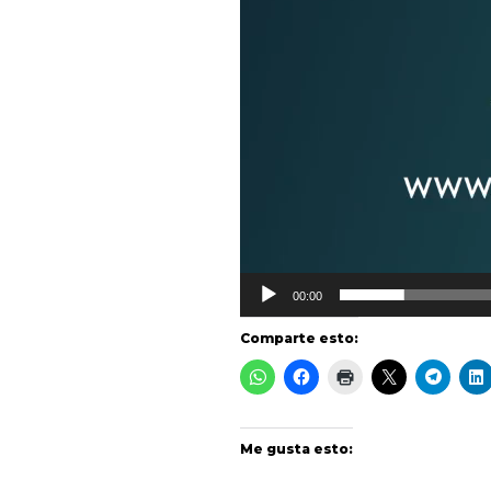
o
00:00
Comparte esto:
Me gusta esto: