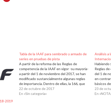
Tabla de la IAAF para sembrado y armado de
Análisis a
series en pruebas de pista
Internacio
A partir de la reforma de las Reglas de
Habiendo y
competencia de la IAAF en vigor -su mayoría-
Reglas de 
a partir del 1 de noviembre del 2017, se han
del 1 de n
modificado sustancialmente algunas reglas
en contrar
de importancia. Dentro de ellas, la 166, que
básicos de
establece todo el mecanismo de sembrado en
22 de octubre de 2017
diversas e
23 de oct
series y rondas preliminares…
En «Sin categoría»
analizarem
En «NOTA
luego, en 
18-2019