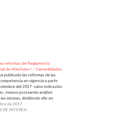
 las reformas del Reglamento
nal de Atletismo I – Generalidades
a publicado las reformas de las
competencia en vigencia a partir
oviembre del 2017 -salvo indicación
io-, iremos posteando análisis
 las mismas, dividiendo ello en
ntregas. En este primer posteo,
ubre de 2017
os las cuestiones generales para
S DE INTERES»
posteriores, ir específicamente…