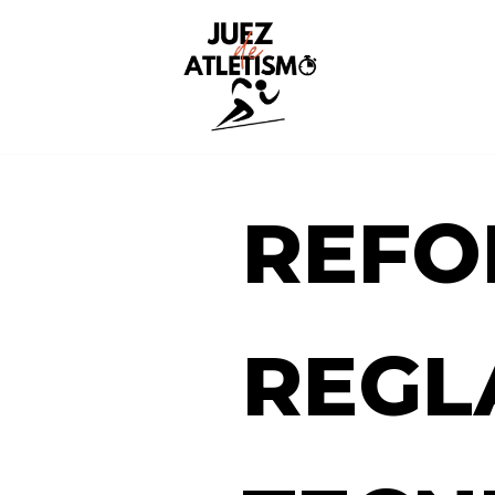
Saltar
al
contenido
REFO
REGL