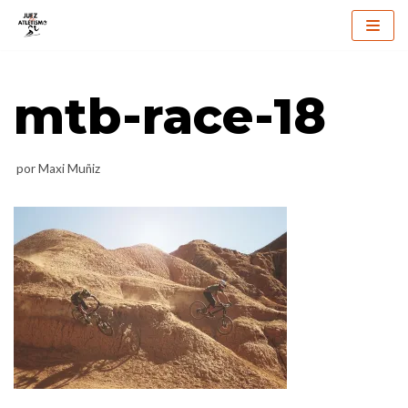
Saltar
al
mtb-race-18
contenido
por
Maxi Muñiz