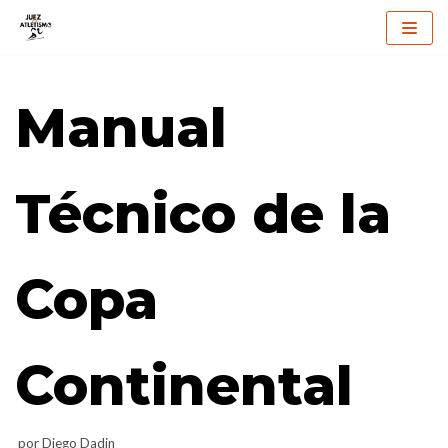
Saltar
al
Manual
contenido
Técnico de la
Copa
Continental
por
Diego Dadin