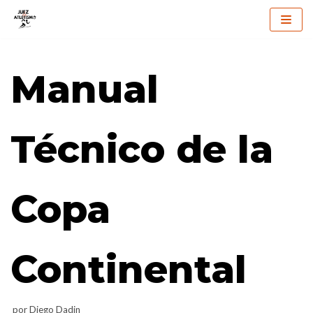
Saltar
al
Manual
contenido
Técnico de la
Copa
Continental
por
Diego Dadin