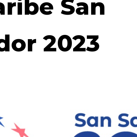
aribe San
dor 2023