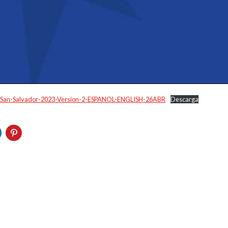
-San-Salvador-2023-Version-2-ESPANOL-ENGLISH-26ABR
Descarga