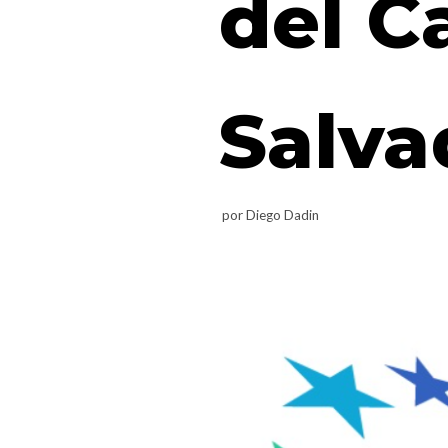
del C
Salva
por
Diego Dadin