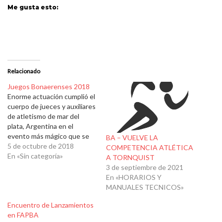
Me gusta esto:
Relacionado
Juegos Bonaerenses 2018
Enorme actuación cumplió el
cuerpo de jueces y auxiliares
de atletismo de mar del
plata, Argentina en el
evento más mágico que se
BA – VUELVE LA
desarrolla en suelo
5 de octubre de 2018
COMPETENCIA ATLÉTICA
bonaerense. Abocados
En «Sin categoría»
A TORNQUIST
tanto al atletismo
3 de septiembre de 2021
convencional como a los
En «HORARIOS Y
discapacitados, el
MANUALES TECNICOS»
experimentado grupo de
Encuentro de Lanzamientos
oficiales técnicos, llevo
en FAPBA
adelante cuatro alegres y