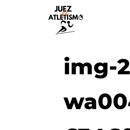
Saltar
al
contenido
img-2
wa00