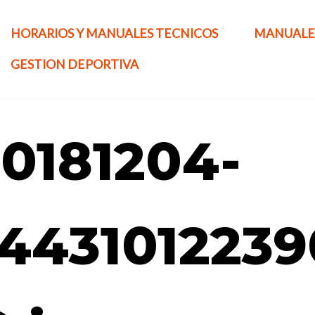
HORARIOS Y MANUALES TECNICOS
MANUALE
GESTION DEPORTIVA
0181204-
443101223