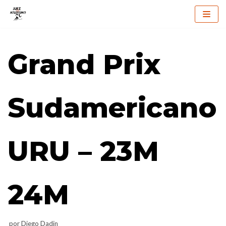
Saltar
al
Grand Prix
contenido
Sudamericano
URU – 23M
24M
por
Diego Dadin