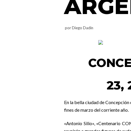
ARGE
por
Diego Dadin
CONCE
23,
En la bella ciudad de Concepción 
fines de marzo del corriente año.
«Antonio Silio», «Centenario C
reunirán a grandes figuras de sud