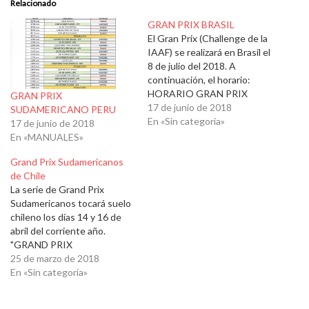
Relacionado
GRAN PRIX BRASIL
El Gran Prix (Challenge de la
IAAF) se realizará en Brasil el
8 de julio del 2018. A
continuación, el horario:
HORARIO GRAN PRIX
GRAN PRIX
BRASIL: GP_Brasil_18_PH
17 de junio de 2018
SUDAMERICANO PERU
JdA
En «Sin categoría»
17 de junio de 2018
En «MANUALES»
Grand Prix Sudamericanos
de Chile
La serie de Grand Prix
Sudamericanos tocará suelo
chileno los días 14 y 16 de
abril del corriente año.
"GRAND PRIX
SUDAMERICANO
25 de marzo de 2018
ORLANDO GUAITA" Ñuñoa,
En «Sin categoría»
Santiago de Chile, Chile, 14
de abril del 2018