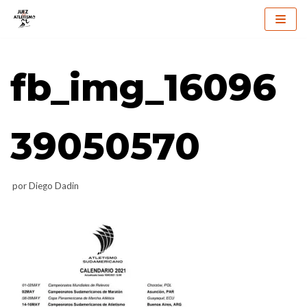
Saltar
al
fb_img_16096
contenido
39050570
por
Diego Dadin