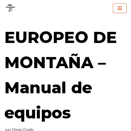
Saltar
al
EUROPEO DE
contenido
MONTAÑA –
Manual de
equipos
por
Diego Dadin