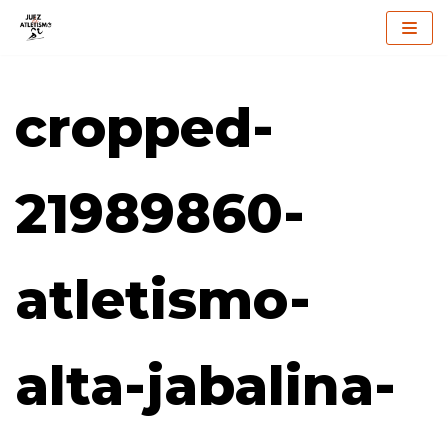
Saltar
al
cropped-
contenido
21989860-
atletismo-
alta-jabalina-