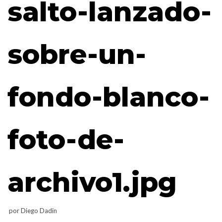
salto-lanzado-
sobre-un-
fondo-blanco-
foto-de-
archivo1.jpg
por
Diego Dadin