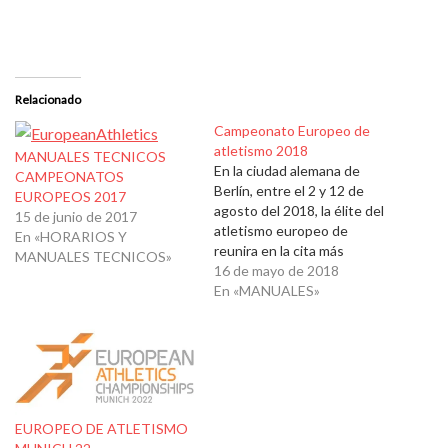
Relacionado
Campeonato Europeo de
atletismo 2018
MANUALES TECNICOS
En la ciudad alemana de
CAMPEONATOS
Berlín, entre el 2 y 12 de
EUROPEOS 2017
agosto del 2018, la élite del
15 de junio de 2017
atletismo europeo de
En «HORARIOS Y
reunira en la cita más
MANUALES TECNICOS»
importante del año. Manual
16 de mayo de 2018
técnico: 100-
En «MANUALES»
EuropeanAthleticsChampio
nshipsRegulations-
May2018_English
Horario: EATimetable_Englis
h JdA
EUROPEO DE ATLETISMO