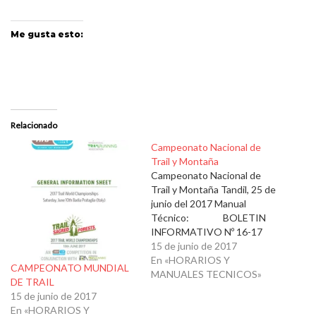
Me gusta esto:
Relacionado
Campeonato Nacional de
Trail y Montaña
Campeonato Nacional de
Trail y Montaña Tandil, 25 de
junio del 2017 Manual
Técnico: BOLETIN
INFORMATIVO Nº 16-17
Campeonato Argentino de
15 de junio de 2017
Montaña y Trail 2017 - copia
En «HORARIOS Y
CAMPEONATO MUNDIAL
Información adicional:
MANUALES TECNICOS»
DE TRAIL
BOLETÍN INFORMATIVO
15 de junio de 2017
Nº 19-17 Competencias de
En «HORARIOS Y