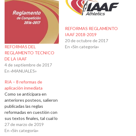
REFORMAS REGLAMENTO
IAAF 2018-2019
20 de octubre de 2017
REFORMAS DEL
En «Sin categoría»
REGLAMENTO TECNICO
DE LA IAAF
4 de septiembre de 2017
En «MANUALES»
RIA – 8 reformas de
aplicación inmediata
Como se anticipara en
anteriores posteos, salieron
publicadas las reglas
reformadas en cuestión con
sus textos finales, tal cual lo
resolviera el Consejo de la
27 de marzo de 2019
IAAF en Doha (QAT).
En «Sin categoría»