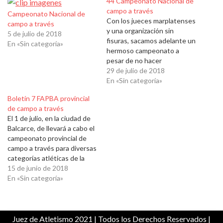
44 Campeonato Nacional de
campo a través
Campeonato Nacional de
Con los jueces marplatenses
campo a través
y una organización sin
5 de julio de 2018
fisuras, sacamos adelante un
En «Sin categoría»
hermoso campeonato a
pesar de no hacer
acompañado el clima.
29 de julio de 2018
Gracias a todos!
En «Sin categoría»
Boletín 7 FAPBA provincial
de campo a través
El 1 de julio, en la ciudad de
Balcarce, de llevará a cabo el
campeonato provincial de
campo a través para diversas
categorías atléticas de la
provincia. A continuación, el
15 de junio de 2018
boletín oficial: Boletín 7-
En «Sin categoría»
2018 JdA
Juez de Atletismo 2021
| Todos los Derechos Reservados |