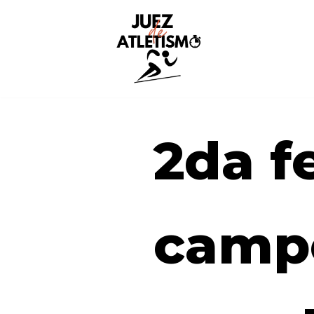
Saltar
al
contenido
2da f
camp