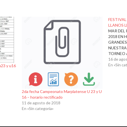
FESTIVAL
LLANOS 
MAR DEL 
2018 EN 
GRANDES
NUESTRA 
TORNEO 
MALGO
16 de ago
de septie
En «Sin ca
u23 y u16
Lugar:
“Justo Er
Organi
Marplaten
2da fecha Campeonato Marplatense U 23 y U
Fiscali
16 – horario rectificado
Jueces y…
11 de agosto de 2018
En «Sin categoría»