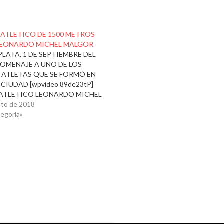
 ATLETICO DE 1500 METROS
LEONARDO MICHEL MALGOR
PLATA, 1 DE SEPTIEMBRE DEL
HOMENAJE A UNO DE LOS
 ATLETAS QUE SE FORMÓ EN
CIUDAD [wpvideo 89de23tP]
ATLETICO LEONARDO MICHEL
R Fechas: Sábado 1
sto de 2018
mbre.
tegoría»
 Estadio atlético
nesto Román”
za: Federación
se de Atletismo
za: Asociación Civil de